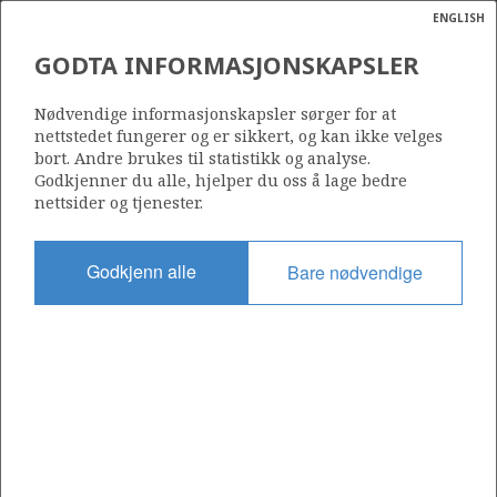
ENGLISH
Søk
N
P
MENY
GODTA INFORMASJONSKAPSLER
Ordlist
Energik
Nødvendige informasjonskapsler sørger for at
nettstedet fungerer og er sikkert, og kan ikke velges
bort. Andre brukes til statistikk og analyse.
Godkjenner du alle, hjelper du oss å lage bedre
nettsider og tjenester.
Del
Del
Del
Del
Sk
på
på
på
i
ut
Godkjenn alle
Bare nødvendige
Facebook
Twitter
LinkedIn
e-
post
OM NORSKPETROLEUM.NO
Dette nettstedet drives av Energidepartementet og
Sokkeldirektoratet i samarbeid. Illustrasjoner, kart, grafer, tabeller
med mer kan gjenbrukes hvis materialet merkes med kilde og
henvisning til www.norskpetroleum.no. Bildene på nettstedet er