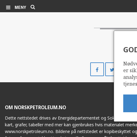
Søk
MENY
GO
Nødve
Del
Del
er sik
på
på
analy
Facebook
Twitte
tjenes
OM NORSKPETROLEUM.NO
Dette nettstedet drives av Energidepartementet og Sokkeldirektorat
kart, grafer, tabeller med mer kan gjenbrukes hvis materialet merke
www.norskpetroleum.no. Bildene på nettstedet er kopibeskyttet og