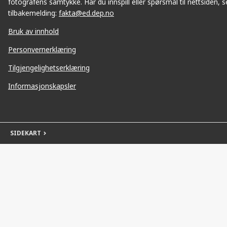
fotografens samtykke. Har du innspill eller spørsmål til nettsiden, se
tilbakemelding:
fakta@ed.dep.no
Bruk av innhold
Personvernerklæring
Tilgjengelighetserklæring
Informasjonskapsler
SIDEKART