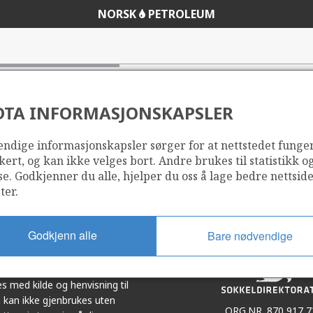
NORSK
PETROLEUM
DTA INFORMASJONSKAPSLER
ndige informasjonskapsler sørger for at nettstedet funge
Del
Del
kert, og kan ikke velges bort. Andre brukes til statistikk o
på
i
se. Godkjenner du alle, hjelper du oss å lage bedre nettsid
r
LinkedIn
e-
ter.
post
Godkjenn alle
Bare nødvendige
et i samarbeid. Illustrasjoner,
s med kilde og henvisning til
 kan ikke gjenbrukes uten
ORG.NR. 870 917 7