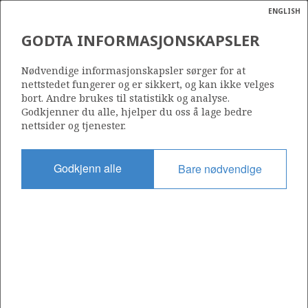
ENGLISH
Søk
N
P
MENY
GODTA INFORMASJONSKAPSLER
Ordlist
Energik
Nødvendige informasjonskapsler sørger for at
nettstedet fungerer og er sikkert, og kan ikke velges
bort. Andre brukes til statistikk og analyse.
Godkjenner du alle, hjelper du oss å lage bedre
nettsider og tjenester.
Del
Del
Del
Del
Sk
på
på
på
i
ut
Godkjenn alle
Bare nødvendige
Facebook
Twitter
LinkedIn
e-
post
OM NORSKPETROLEUM.NO
Dette nettstedet drives av Energidepartementet og
Sokkeldirektoratet i samarbeid. Illustrasjoner, kart, grafer, tabeller
med mer kan gjenbrukes hvis materialet merkes med kilde og
henvisning til www.norskpetroleum.no. Bildene på nettstedet er