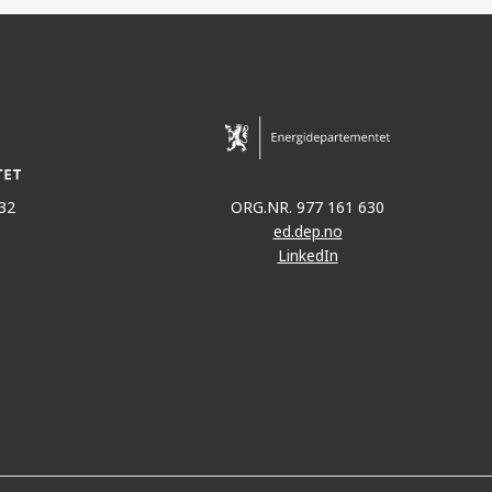
32
ORG.NR. 977 161 630
ed.dep.no
LinkedIn