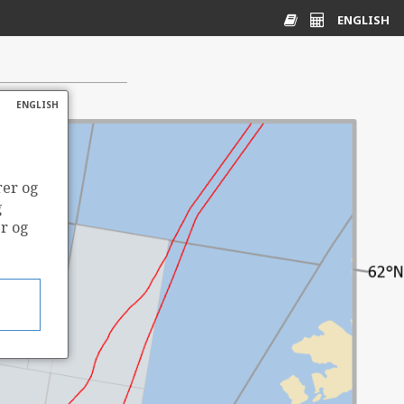
ENGLISH
Ordliste
Energikalkulato
ENGLISH
rer og
g
er og