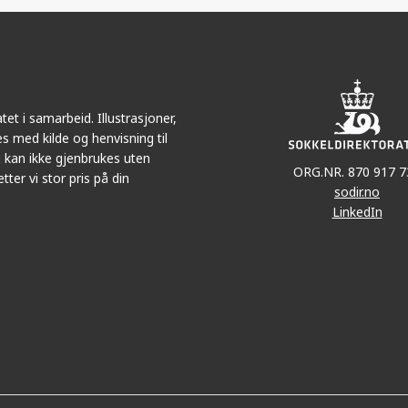
r
LinkedIn
e-
post
et i samarbeid. Illustrasjoner,
s med kilde og henvisning til
 kan ikke gjenbrukes uten
ORG.NR. 870 917 7
tter vi stor pris på din
sodir.no
LinkedIn