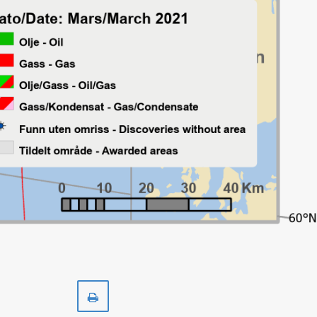
Skriv
ut