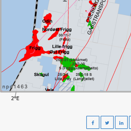
Del
Del
på
på