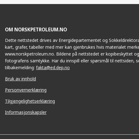
Facebook
Twitte
OM NORSKPETROLEUM.NO
Dette nettstedet drives av Energidepartementet og Sokkeldirektorat
kart, grafer, tabeller med mer kan gjenbrukes hvis materialet merke
www.norskpetroleum.no. Bildene på nettstedet er kopibeskyttet og
fotografens samtykke. Har du innspill eller spørsmål til nettsiden, se
tilbakemelding:
fakta@ed.dep.no
Bruk av innhold
Personvernerklæring
Tilgjengelighetserklæring
Informasjonskapsler