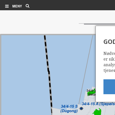
Søk
MENY
GO
Nødve
er sik
analy
tjenes