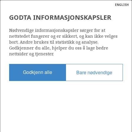
ENGLISH
Søk
N
P
MENY
GODTA INFORMASJONSKAPSLER
FORLENGET LEVETID FOR
Ordlist
Energik
UTVALGTE FELT
Nødvendige informasjonskapsler sørger for at
nettstedet fungerer og er sikkert, og kan ikke velges
bort. Andre brukes til statistikk og analyse.
Godkjenner du alle, hjelper du oss å lage bedre
nettsider og tjenester.
Forlenget levetid for utvalgte felt
Godkjenn alle
Bare nødvendige