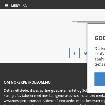
Søk
MENY
GO
Nødve
Del
Del
er sik
på
på
analy
Facebook
Twitte
tjenes
OM NORSKPETROLEUM.NO
Dette nettstedet drives av Energidepartementet og Sokkeldirektorat
kart, grafer, tabeller med mer kan gjenbrukes hvis materialet merke
www.norskpetroleum.no. Bildene på nettstedet er kopibeskyttet og