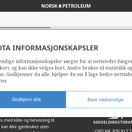
NORSK
PETROLEUM
DTA INFORMASJONSKAPSLER
ndige informasjonskapsler sørger for at nettstedet funge
Del
Del
kert, og kan ikke velges bort. Andre brukes til statistikk o
på
i
se. Godkjenner du alle, hjelper du oss å lage bedre nettsid
r
LinkedIn
e-
ter.
post
Godkjenn alle
Bare nødvendige
et i samarbeid. Illustrasjoner,
s med kilde og henvisning til
 kan ikke gjenbrukes uten
ORG.NR. 870 917 7