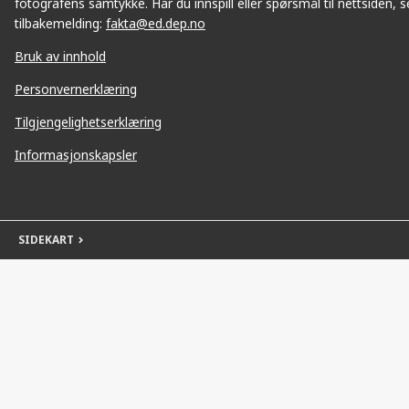
fotografens samtykke. Har du innspill eller spørsmål til nettsiden, se
tilbakemelding:
fakta@ed.dep.no
Bruk av innhold
Personvernerklæring
Tilgjengelighetserklæring
Informasjonskapsler
SIDEKART