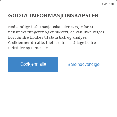
ENGLISH
Søk
N
P
MENY
GODTA INFORMASJONSKAPSLER
Ordlist
Energik
OSEBERG ØST
Nødvendige informasjonskapsler sørger for at
nettstedet fungerer og er sikkert, og kan ikke velges
bort. Andre brukes til statistikk og analyse.
Godkjenner du alle, hjelper du oss å lage bedre
nettsider og tjenester.
Funnår
1981
Godkjenn alle
Bare nødvendige
Funnbrønn
30/6-5
KNARR
Status
PRODUSERENDE
Avtalebasert område
OSEBERG AREA UNIT
Operatør: