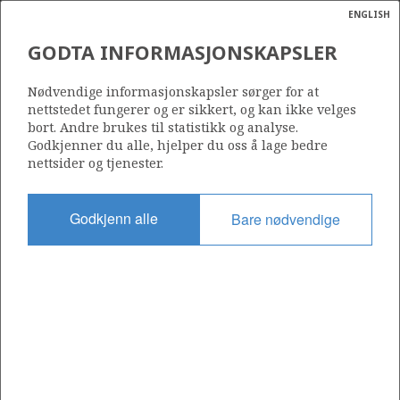
ENGLISH
Søk
N
P
MENY
GODTA INFORMASJONSKAPSLER
Ordlist
Energik
ALBUSKJELL
Nødvendige informasjonskapsler sørger for at
nettstedet fungerer og er sikkert, og kan ikke velges
bort. Andre brukes til statistikk og analyse.
Godkjenner du alle, hjelper du oss å lage bedre
nettsider og tjenester.
Funnår
1972
Godkjenn alle
Bare nødvendige
Funnbrønn
1/6-1
Status
GODKJENT FOR PRODUKSJON
Operatør:
ConocoPhillips Skandinavia AS