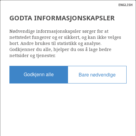
ENGLISH
Søk
N
P
MENY
GODTA INFORMASJONSKAPSLER
Ordlist
Energik
ATLA
Nødvendige informasjonskapsler sørger for at
nettstedet fungerer og er sikkert, og kan ikke velges
bort. Andre brukes til statistikk og analyse.
Godkjenner du alle, hjelper du oss å lage bedre
nettsider og tjenester.
Funnår
2010
Godkjenn alle
Bare nødvendige
Funnbrønn
25/5-7
Status
STENGT NED
Område:
Nordsjøen