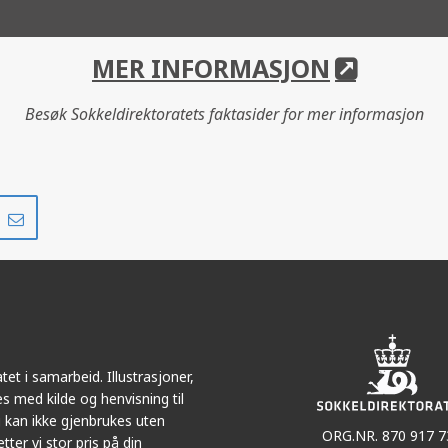
MER INFORMASJON
Besøk Sokkeldirektoratets faktasider for mer informasjon
Del
Del
på
i
r
LinkedIn
e-
post
et i samarbeid. Illustrasjoner,
s med kilde og henvisning til
 kan ikke gjenbrukes uten
ORG.NR. 870 917 7
tter vi stor pris på din