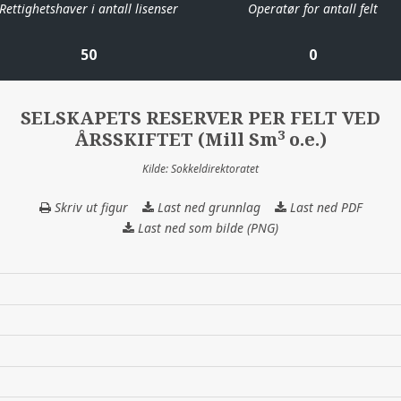
Rettighetshaver i antall lisenser
Operatør for antall felt
50
0
SELSKAPETS RESERVER PER FELT VED
3
ÅRSSKIFTET (Mill Sm
o.e.)
Kilde: Sokkeldirektoratet
Skriv ut figur
Last ned grunnlag
SELSKAPETS
Last ned PDF
RESERVER
Last ned som bilde (PNG)
PER
FELT
VED
ÅRSSKIFTET
(Mill
3
Sm
o.e.)