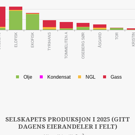
Olje
Kondensat
NGL
Gass
3
ED ÅRSSKIFTET (Mill Sm
o.e.)
SELSKAPETS PRODUKSJON I 2025 (GITT
DAGENS EIERANDELER I FELT)