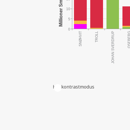
10
5
0
Høykontrastmodus
SELSKAPETS RESERVER PER FELT V