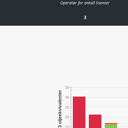
Operatør for antall lisenser
3
35
30
25
20
15