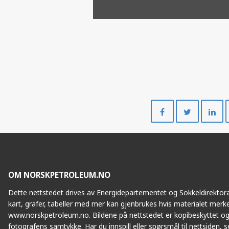
Del
Del
på
på
Facebook
Twitte
OM NORSKPETROLEUM.NO
Dette nettstedet drives av Energidepartementet og Sokkeldirektorat
kart, grafer, tabeller med mer kan gjenbrukes hvis materialet merke
www.norskpetroleum.no. Bildene på nettstedet er kopibeskyttet og
fotografens samtykke. Har du innspill eller spørsmål til nettsiden, se