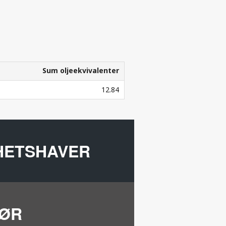
Sum oljeekvivalenter
Sum oljeekvivalenter
12.84
.
GHETSHAVER
TØR