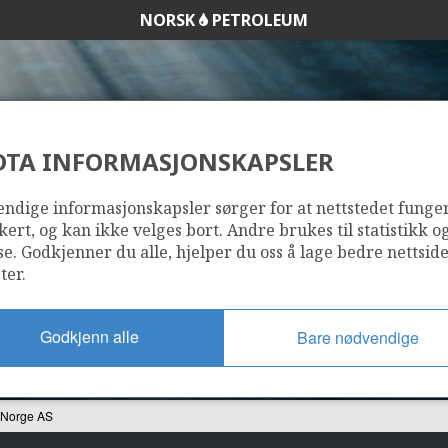
NORSK
PETROLEUM
DTA INFORMASJONSKAPSLER
LENERGIES EP NOR
ndige informasjonskapsler sørger for at nettstedet funge
kert, og kan ikke velges bort. Andre brukes til statistikk o
se. Godkjenner du alle, hjelper du oss å lage bedre nettsid
ter.
Godkjenn alle
Bare nødvendige
 Norge AS