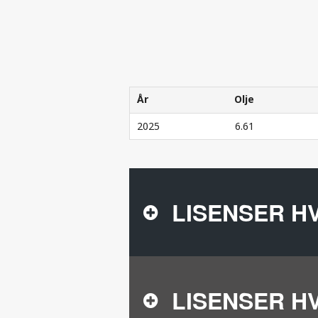
År
Olje
År
Olje
2025
6.61
SELSKAPETS PRODUKSJON I 2025 (GI
LISENSER H
LISENSER H