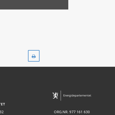
Skriv
ut
32
ORG.NR. 977 161 630