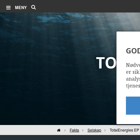
Søk
MENY
GO
TOTA
Nødve
er sik
analy
tjenes
Hjem
Fakta
Selskap
TotalEnergies EP