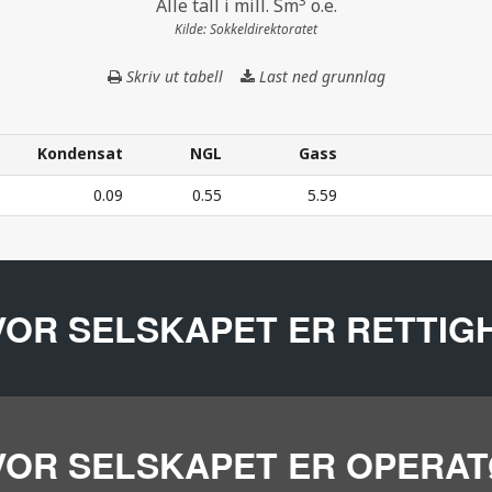
3
Alle tall i mill. Sm
o.e.
Kilde: Sokkeldirektoratet
Skriv ut tabell
Last ned grunnlag
SELSKAPETS
PRODUKSJON
I
2025
Kondensat
NGL
Gass
(GITT
Kondensat
NGL
Gass
0.09
0.55
5.59
DAGENS
EIERANDELER
I
3
TT DAGENS EIERANDELER I FELT) – Alle tall i mill. Sm
o.e
FELT)
VOR SELSKAPET ER RETTI
VOR SELSKAPET ER OPERA