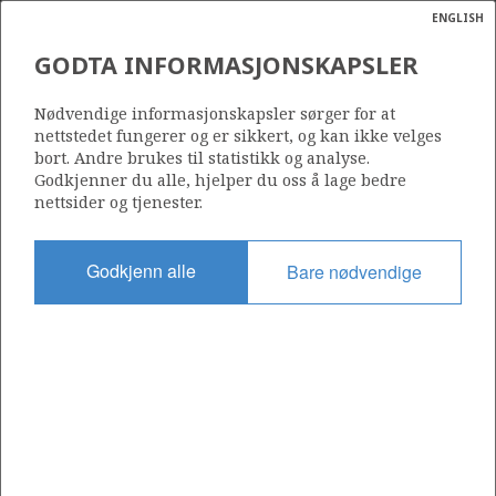
ENGLISH
Søk
N
P
MENY
GODTA INFORMASJONSKAPSLER
Ordlist
Energik
BØYLA
Nødvendige informasjonskapsler sørger for at
nettstedet fungerer og er sikkert, og kan ikke velges
bort. Andre brukes til statistikk og analyse.
Godkjenner du alle, hjelper du oss å lage bedre
nettsider og tjenester.
Funnår
2009
Godkjenn alle
Bare nødvendige
Funnbrønn
24/9-9 S
Status
PRODUSERENDE
Operatør:
Aker BP ASA