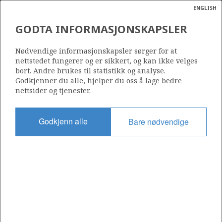
ENGLISH
Søk
N
P
MENY
GODTA INFORMASJONSKAPSLER
Ordlist
Energik
DVALIN
Nødvendige informasjonskapsler sørger for at
nettstedet fungerer og er sikkert, og kan ikke velges
bort. Andre brukes til statistikk og analyse.
Godkjenner du alle, hjelper du oss å lage bedre
nettsider og tjenester.
Funnår
2010
Godkjenn alle
Bare nødvendige
Funnbrønn
6507/7-14 S
Status
PRODUSERENDE
Operatør:
Harbour Energy Norge AS