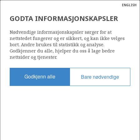
ENGLISH
Søk
N
P
MENY
GODTA INFORMASJONSKAPSLER
Ordlist
Energik
6507/4-2 S (DVALIN NORD)
Nødvendige informasjonskapsler sørger for at
nettstedet fungerer og er sikkert, og kan ikke velges
bort. Andre brukes til statistikk og analyse.
Godkjenner du alle, hjelper du oss å lage bedre
nettsider og tjenester.
Funnår
2021
Godkjenn alle
Bare nødvendige
Område
NORSKEHAVET
Status
INCLUDED IN OTHER DISCOVERY
Operatør:
Harbour Energy Norge AS