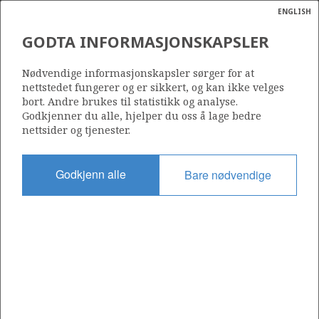
ENGLISH
Søk
N
P
MENY
GODTA INFORMASJONSKAPSLER
Ordlist
Energik
FRIGG
Nødvendige informasjonskapsler sørger for at
nettstedet fungerer og er sikkert, og kan ikke velges
bort. Andre brukes til statistikk og analyse.
Godkjenner du alle, hjelper du oss å lage bedre
nettsider og tjenester.
Funnår
1971
Godkjenn alle
Bare nødvendige
Funnbrønn
25/1-1
Status
STENGT NED
Operatør:
Aker BP ASA