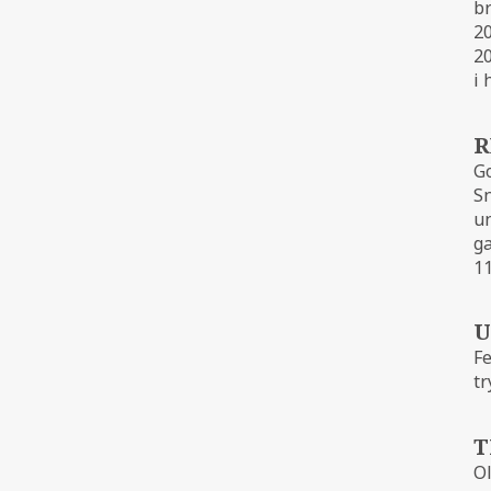
br
20
20
i 
R
Go
S
un
ga
1
U
Fe
tr
T
Ol