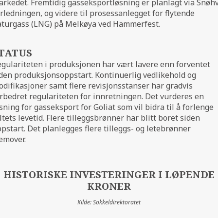
rkedet. Fremtidig gasseksportløsning er planlagt via Snøhv
rledningen, og videre til prosessanlegget for flytende
aturgass (LNG) på Melkøya ved Hammerfest.
TATUS
gulariteten i produksjonen har vært lavere enn forventet
den produksjonsoppstart. Kontinuerlig vedlikehold og
difikasjoner samt flere revisjonsstanser har gradvis
rbedret regulariteten for innretningen. Det vurderes en
sning for gasseksport for Goliat som vil bidra til å forlenge
ltets levetid. Flere tilleggsbrønner har blitt boret siden
pstart. Det planlegges flere tilleggs- og letebrønner
emover.
HISTORISKE INVESTERINGER I LØPENDE
KRONER
Kilde: Sokkeldirektoratet