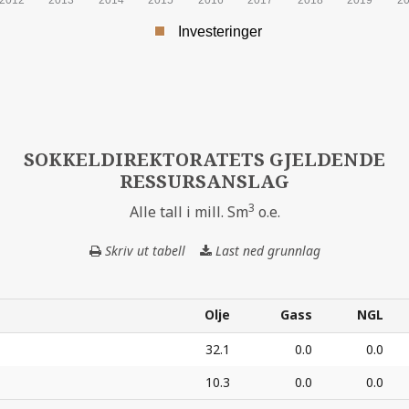
Investeringer
ØPENDE KRONER
SOKKELDIREKTORATETS GJELDENDE
RESSURSANSLAG
3
Alle tall i mill. Sm
o.e.
Skriv ut tabell
Last ned grunnlag
SOKKELDIREKT
GJELDENDE
RESSURSANSLA
Olje
Gass
NGL
Olje
Gass
NGL
32.1
0.0
0.0
10.3
0.0
0.0