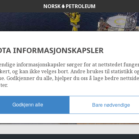
NORSK
PETROLEUM
DTA INFORMASJONSKAPSLER
GOLIAT
ndige informasjonskapsler sørger for at nettstedet funge
kert, og kan ikke velges bort. Andre brukes til statistikk o
se. Godkjenner du alle, hjelper du oss å lage bedre nettsid
ter.
Godkjenn alle
Bare nødvendige