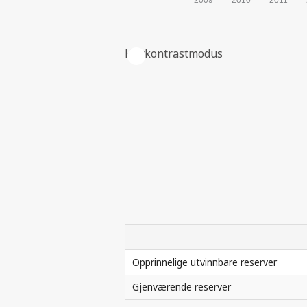
Høykontrastmodus
HISTORISKE INVESTERINGER I L
| ©
Leaflet
Opprinnelige utvinnbare reserver
|
Kartverket
Inneholder data
Gjenværende reserver
under norsk lisens
for offentlige data