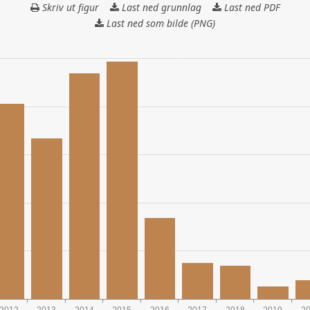
Skriv ut figur
Last ned grunnlag
HISTORISKE
Last ned PDF
INVESTERINGER
Last ned som bilde (PNG)
I
LØPENDE
KRONER
2012
2013
2014
2015
2016
2017
2018
2019
2