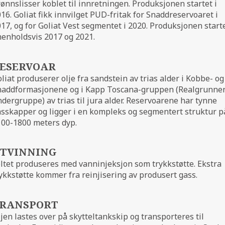
ønnslisser koblet til innretningen. Produksjonen startet i
16. Goliat fikk innvilget PUD-fritak for Snaddreservoaret i
17, og for Goliat Vest segmentet i 2020. Produksjonen start
henholdsvis 2017 og 2021.
ESERVOAR
liat produserer olje fra sandstein av trias alder i Kobbe- og
naddformasjonene og i Kapp Toscana-gruppen (Realgrunne
dergruppe) av trias til jura alder. Reservoarene har tynne
sskapper og ligger i en kompleks og segmentert struktur p
100-1800 meters dyp.
TVINNING
ltet produseres med vanninjeksjon som trykkstøtte. Ekstra
ykkstøtte kommer fra reinjisering av produsert gass.
RANSPORT
jen lastes over på skytteltankskip og transporteres til