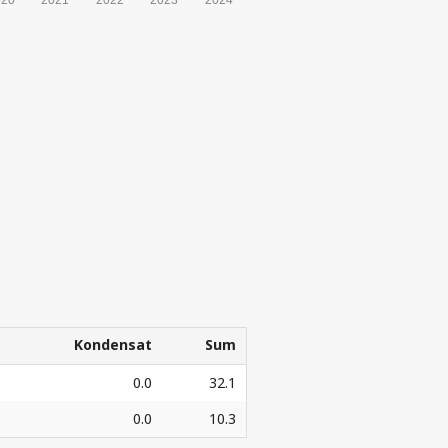
ORATETS
G
Kondensat
Sum
Kondensat
Sum
0.0
32.1
0.0
10.3