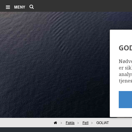
Søk
MENY
GO
Nødve
er sik
analy
tjenes
Hjem
Fakta
Felt
GOLIAT