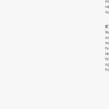
ma
rø
n
S
Re
si
mo
fo
lø
fe
op
fr