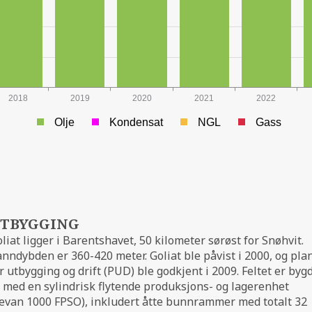
2018
2019
2020
2021
2022
Olje
Kondensat
NGL
Gass
TBYGGING
liat ligger i Barentshavet, 50 kilometer sørøst for Snøhvit.
nndybden er 360-420 meter. Goliat ble påvist i 2000, og pla
r utbygging og drift (PUD) ble godkjent i 2009. Feltet er byg
 med en sylindrisk flytende produksjons- og lagerenhet
evan 1000 FPSO), inkludert åtte bunnrammer med totalt 32