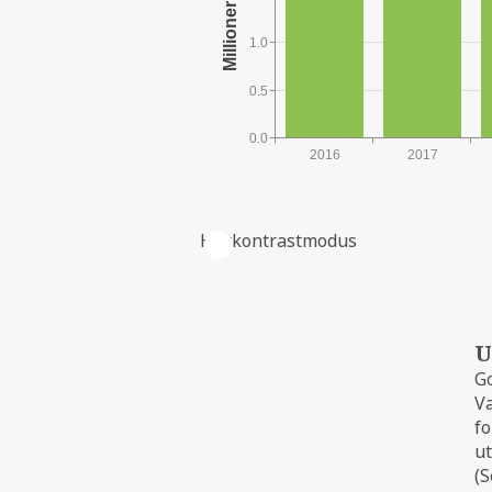
1.0
0.5
0.0
2016
2017
Høykontrastmodus
FELTETS PRODUKSJON
U
Go
Va
fo
ut
(S