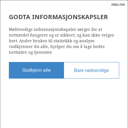
ENGLISH
Søk
N
P
MENY
GODTA INFORMASJONSKAPSLER
Ordlist
Energik
ODIN
Nødvendige informasjonskapsler sørger for at
nettstedet fungerer og er sikkert, og kan ikke velges
bort. Andre brukes til statistikk og analyse.
Godkjenner du alle, hjelper du oss å lage bedre
nettsider og tjenester.
Funnår
1974
Godkjenn alle
Bare nødvendige
Funnbrønn
30/10-2
Status
STENGT NED
Operatør:
Aker BP ASA