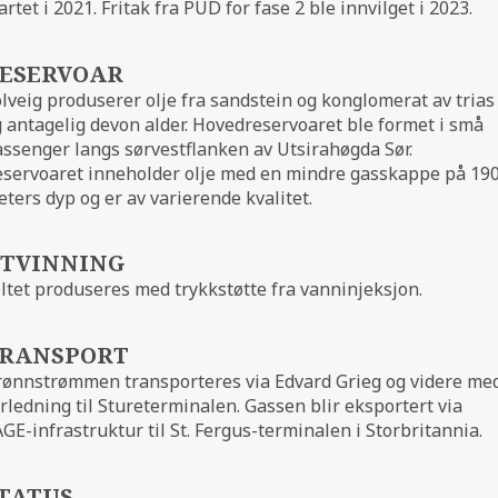
artet i 2021. Fritak fra PUD for fase 2 ble innvilget i 2023.
ESERVOAR
lveig produserer olje fra sandstein og konglomerat av trias
 antagelig devon alder. Hovedreservoaret ble formet i små
ssenger langs sørvestflanken av Utsirahøgda Sør.
eservoaret inneholder olje med en mindre gasskappe på 19
ters dyp og er av varierende kvalitet.
TVINNING
ltet produseres med trykkstøtte fra vanninjeksjon.
RANSPORT
rønnstrømmen transporteres via Edvard Grieg og videre me
rledning til Stureterminalen. Gassen blir eksportert via
GE-infrastruktur til St. Fergus-terminalen i Storbritannia.
TATUS