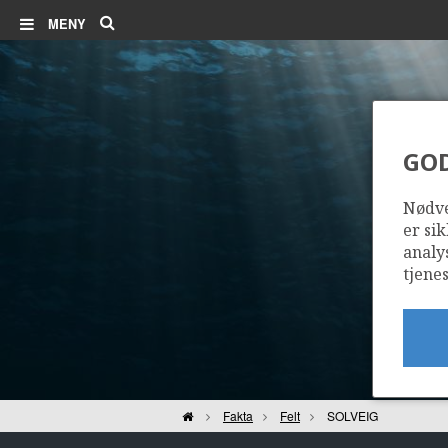
Søk
MENY
GO
Nødve
er sik
analy
tjenes
Hjem
Fakta
Felt
SOLVEIG