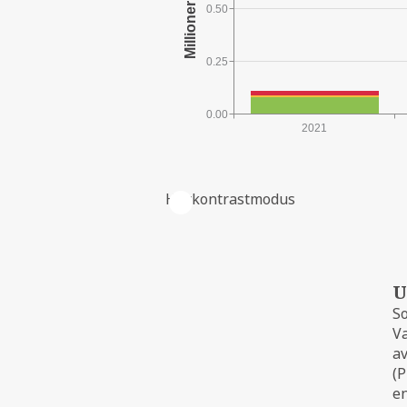
0.50
0.25
0.00
2021
Høykontrastmodus
FELTETS PRODUKSJON
U
So
Va
av
(P
en