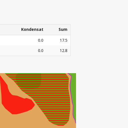
ORATETS
G
Kondensat
Sum
Kondensat
Sum
0.0
17.5
0.0
12.8