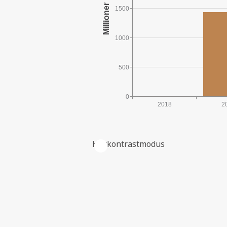
1500
1000
500
0
2018
2
Høykontrastmodus
HISTORISKE INVESTERINGER I L