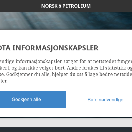
NORSK
PETROLEUM
DTA INFORMASJONSKAPSLER
SOLVEIG
ndige informasjonskapsler sørger for at nettstedet funge
kert, og kan ikke velges bort. Andre brukes til statistikk o
se. Godkjenner du alle, hjelper du oss å lage bedre nettsid
ter.
Godkjenn alle
Bare nødvendige