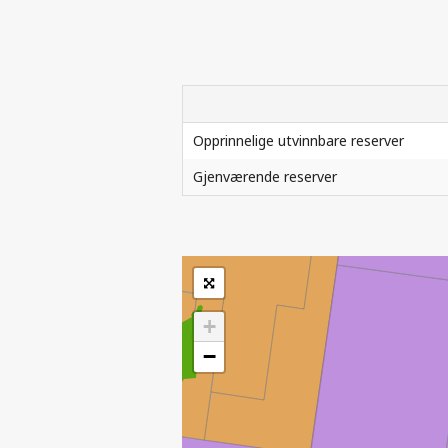
| ©
Leaflet
Opprinnelige utvinnbare reserver
|
Kartverket
Inneholder data
Gjenværende reserver
under norsk lisens
for offentlige data
(
)
NLOD
SOKKELDIREKTORATETS GJELDENDE R
tilgjengeliggjort av
Sokkeldirektoratet
+
−