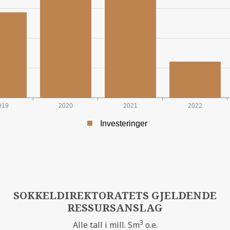
HANZ
019
2020
2021
2022
Investeringer
SYM
ØPENDE KRONER
SOKKELDIREKTORATETS GJELDENDE
RESSURSANSLAG
3
Alle tall i mill. Sm
o.e.