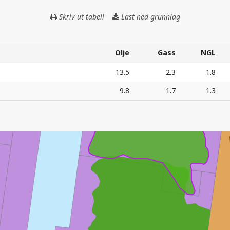
IVAR AASEN
Skriv ut tabell
Last ned grunnlag
SOKKELDIREKT
GJELDENDE
RESSURSANSLA
Olje
Gass
NGL
Olje
Gass
NGL
13.5
2.3
1.8
9.8
1.7
1.3
3
ESSURSANSLAG – Alle tall i mill. Sm
o.e.
EDVARD GRIEG