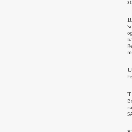
st
R
So
BØYLA
og
ba
R
me
U
Fe
T
B
rø
SA
S