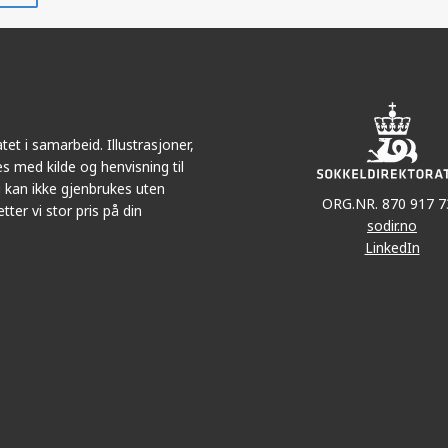
MRA
r
LinkedIn
e-
post
et i samarbeid. Illustrasjoner,
s med kilde og henvisning til
 kan ikke gjenbrukes uten
ORG.NR. 870 917 7
tter vi stor pris på din
sodir.no
LinkedIn