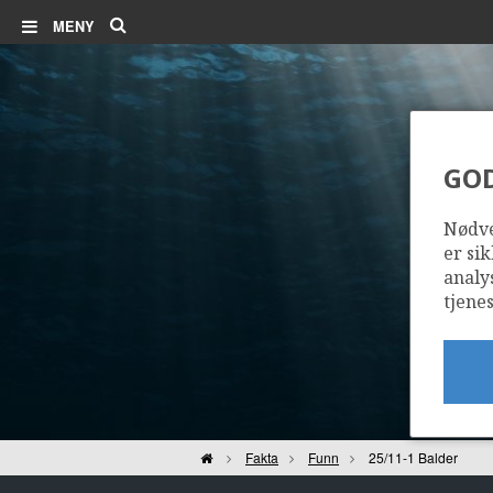
Søk
MENY
ALVHEIM
GO
Nødve
er sik
analy
tjenes
VOLUND
Hjem
Fakta
Funn
25/11-1 Balder