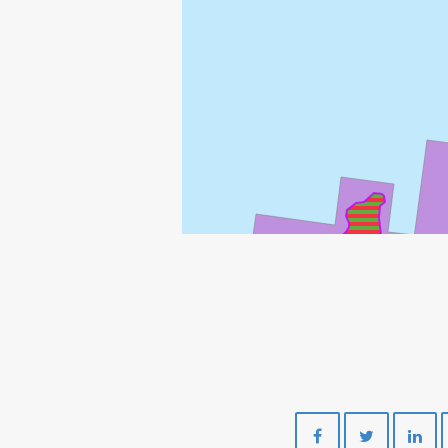
HANZ
Del
Del
på
på