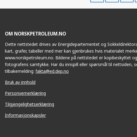
SY
Facebook
Twitte
OM NORSKPETROLEUM.NO
IVAR AASEN
Dette nettstedet drives av Energidepartementet og Sokkeldirektorat
kart, grafer, tabeller med mer kan gjenbrukes hvis materialet merke
www.norskpetroleum.no. Bildene på nettstedet er kopibeskyttet og
fotografens samtykke. Har du innspill eller spørsmål til nettsiden, se
tilbakemelding:
fakta@ed.dep.no
Bruk av innhold
Personvernerklæring
Tilgjengelighetserklæring
EDVARD GRIEG
Informasjonskapsler