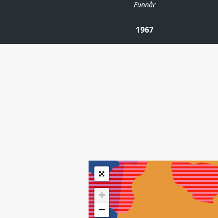
Funnår
1967
| ©
Leaflet
|
Kartverket
Inneholder data
under norsk lisens
for offentlige data
(
)
NLOD
tilgjengeliggjort av
Sokkeldirektoratet
+
−