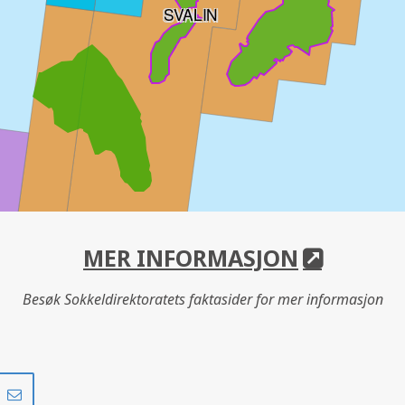
SVALIN
MER INFORMASJON
Besøk Sokkeldirektoratets faktasider for mer informasjon
Del
Del
på
i