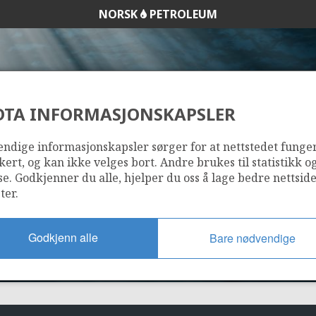
NORSK
PETROLEUM
HEIMDAL
DTA INFORMASJONSKAPSLER
25/11-1 BALDER
ndige informasjonskapsler sørger for at nettstedet funge
kert, og kan ikke velges bort. Andre brukes til statistikk o
se. Godkjenner du alle, hjelper du oss å lage bedre nettsid
ter.
Godkjenn alle
Bare nødvendige