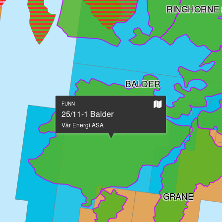
RINGHORNE 
BALDER
Vis
FUNN
på
25/11-1 Balder
stort
Vår Energi ASA
kart
GRANE