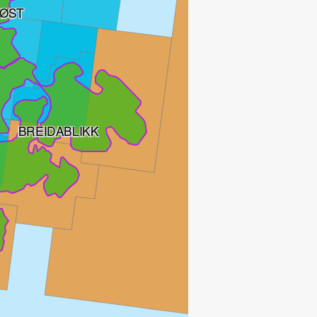
ØST
BREIDABLIKK