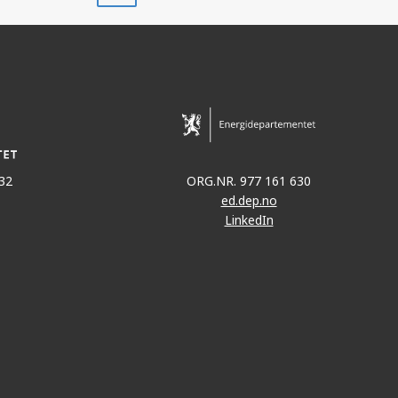
32
ORG.NR. 977 161 630
ed.dep.no
LinkedIn