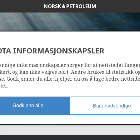
NORSK
PETROLEUM
DTA INFORMASJONSKAPSLER
0/6-C-2 A (LAMBD
ndige informasjonskapsler sørger for at nettstedet funge
kert, og kan ikke velges bort. Andre brukes til statistikk o
se. Godkjenner du alle, hjelper du oss å lage bedre nettsid
ter.
Godkjenn alle
Bare nødvendige
)