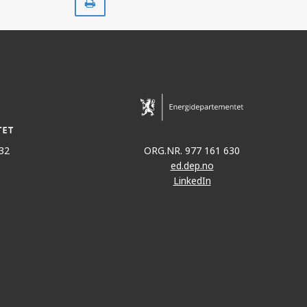
ut
32
ORG.NR. 977 161 630
ed.dep.no
LinkedIn