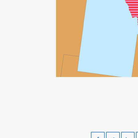
Del
Del