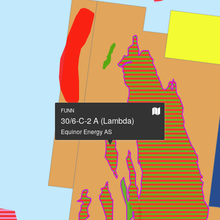
Vis
FUNN
på
30/6-C-2 A (Lambda)
stort
Equinor Energy AS
kart