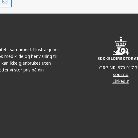
på
i
r
LinkedIn
e-
post
OSEBERG SØR
et i samarbeid. Illustrasjoner,
s med kilde og henvisning til
 kan ikke gjenbrukes uten
ORG.NR. 870 917 7
tter vi stor pris på din
sodir.no
LinkedIn