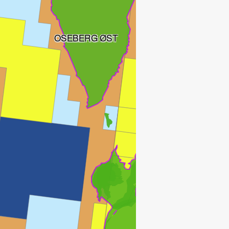
OSEBERG ØST