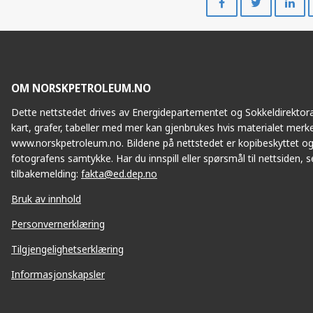
på
på
Facebook
Twitte
OM NORSKPETROLEUM.NO
Dette nettstedet drives av Energidepartementet og Sokkeldirektorat
kart, grafer, tabeller med mer kan gjenbrukes hvis materialet merke
www.norskpetroleum.no. Bildene på nettstedet er kopibeskyttet og
fotografens samtykke. Har du innspill eller spørsmål til nettsiden, se
tilbakemelding:
fakta@ed.dep.no
Bruk av innhold
Personvernerklæring
Tilgjengelighetserklæring
Informasjonskapsler