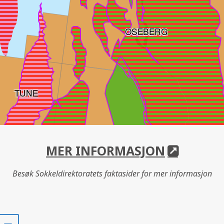
OSEBERG
TUNE
MER INFORMASJON
Besøk Sokkeldirektoratets faktasider for mer informasjon
Del
Del