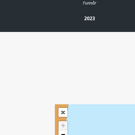
Funnår
2023
| ©
Leaflet
|
Kartverket
Inneholder data
under norsk lisens
for offentlige data
(
)
NLOD
tilgjengeliggjort av
Sokkeldirektoratet
+
−