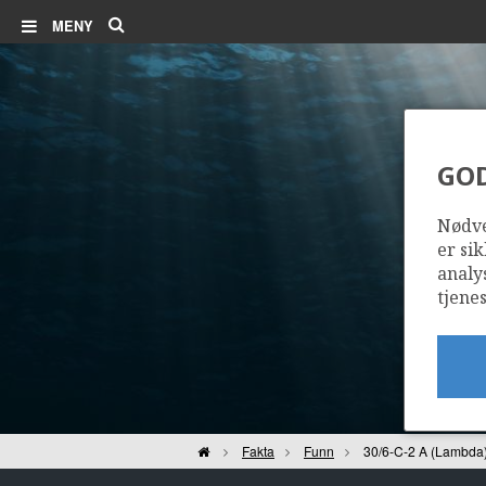
Søk
MENY
GO
3
Nødve
er sik
analy
tjenes
Hjem
Fakta
Funn
30/6-C-2 A (Lambda