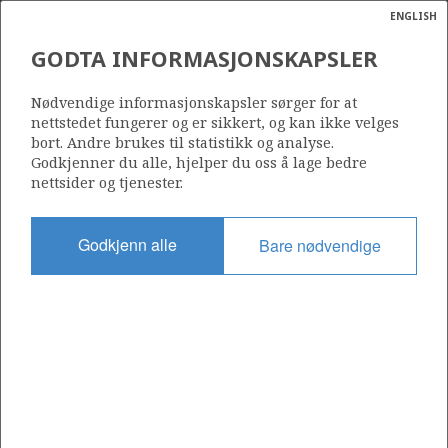
ENGLISH
Søk
N
P
MENY
GODTA INFORMASJONSKAPSLER
Ordlist
Energik
30/11-13 (BEERENBERG)
Nødvendige informasjonskapsler sørger for at
nettstedet fungerer og er sikkert, og kan ikke velges
bort. Andre brukes til statistikk og analyse.
Godkjenner du alle, hjelper du oss å lage bedre
nettsider og tjenester.
Funnår
2016
Godkjenn alle
Bare nødvendige
Område
NORDSJØEN
Status
INCLUDED IN OTHER DISCOVERY
Operatør:
Aker BP ASA