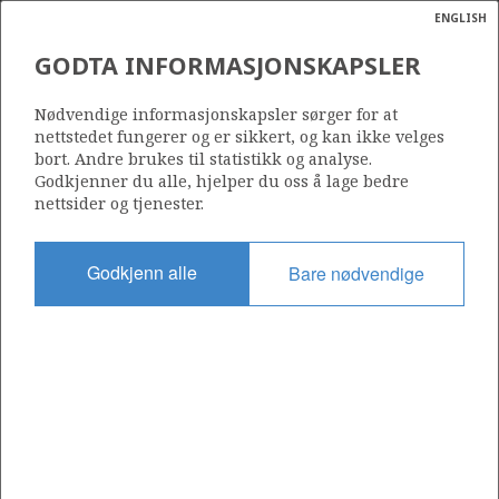
ENGLISH
Søk
N
P
MENY
GODTA INFORMASJONSKAPSLER
Ordlist
Energik
MUNIN
Nødvendige informasjonskapsler sørger for at
nettstedet fungerer og er sikkert, og kan ikke velges
bort. Andre brukes til statistikk og analyse.
Godkjenner du alle, hjelper du oss å lage bedre
nettsider og tjenester.
Funnår
1997
Godkjenn alle
Bare nødvendige
Funnbrønn
30/11-8 S
Status
GODKJENT FOR PRODUKSJON
Operatør:
Aker BP ASA