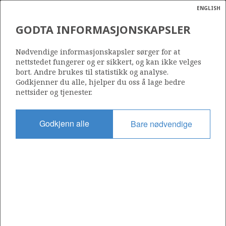
ENGLISH
Søk
N
P
MENY
GODTA INFORMASJONSKAPSLER
Ordlist
Energik
30/11-5 (STEINBIT)
Nødvendige informasjonskapsler sørger for at
nettstedet fungerer og er sikkert, og kan ikke velges
bort. Andre brukes til statistikk og analyse.
Godkjenner du alle, hjelper du oss å lage bedre
nettsider og tjenester.
Funnår
1997
Godkjenn alle
Bare nødvendige
Område
NORDSJØEN
Status
INCLUDED IN OTHER DISCOVERY
Operatør:
Aker BP ASA