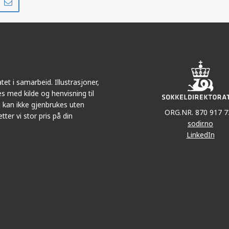
på
i
r
LinkedIn
e-
post
et i samarbeid. Illustrasjoner,
s med kilde og henvisning til
 kan ikke gjenbrukes uten
ORG.NR. 870 917 7
tter vi stor pris på din
sodir.no
LinkedIn