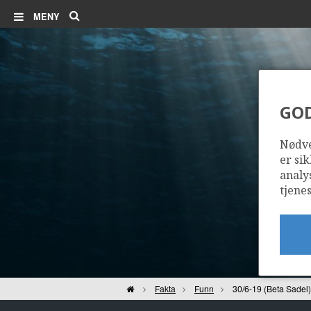
Søk
MENY
GO
3
Nødve
er sik
analy
tjenes
Hjem
Fakta
Funn
30/6-19 (Beta Sadel)