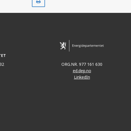
ut
32
ORG.NR. 977 161 630
ed.dep.no
LinkedIn