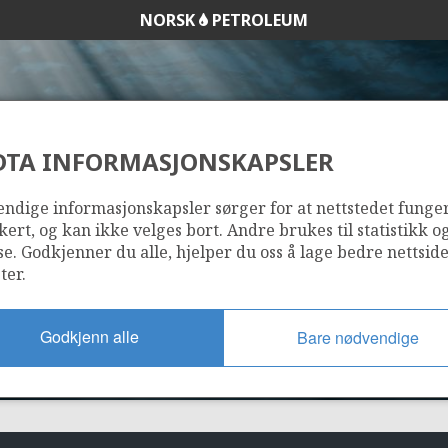
NORSK
PETROLEUM
DTA INFORMASJONSKAPSLER
0/6-19 (BETA SADE
ndige informasjonskapsler sørger for at nettstedet funge
kert, og kan ikke velges bort. Andre brukes til statistikk o
se. Godkjenner du alle, hjelper du oss å lage bedre nettsid
ter.
Godkjenn alle
Bare nødvendige