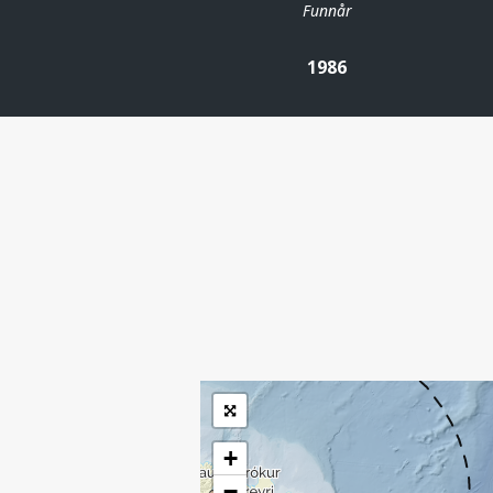
Funnår
1986
| ©
Leaflet
|
Kartverket
Inneholder data
under norsk lisens
for offentlige data
(
)
NLOD
tilgjengeliggjort av
Sokkeldirektoratet
+
−