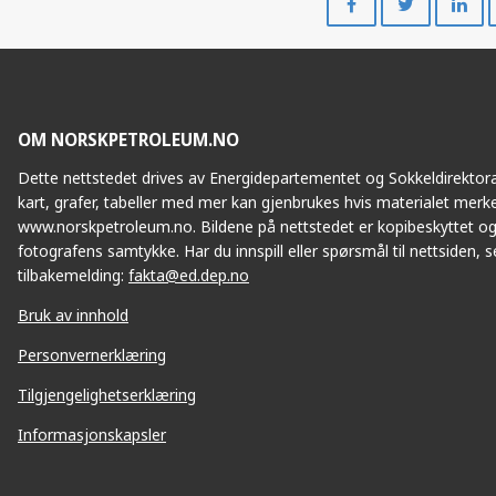
på
på
Facebook
Twitte
OM NORSKPETROLEUM.NO
Dette nettstedet drives av Energidepartementet og Sokkeldirektorat
kart, grafer, tabeller med mer kan gjenbrukes hvis materialet merke
www.norskpetroleum.no. Bildene på nettstedet er kopibeskyttet og
fotografens samtykke. Har du innspill eller spørsmål til nettsiden, se
tilbakemelding:
fakta@ed.dep.no
Bruk av innhold
Personvernerklæring
Tilgjengelighetserklæring
Informasjonskapsler