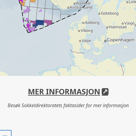
MER INFORMASJON
Besøk Sokkeldirektoratets faktasider for mer informasjon
Del
Del