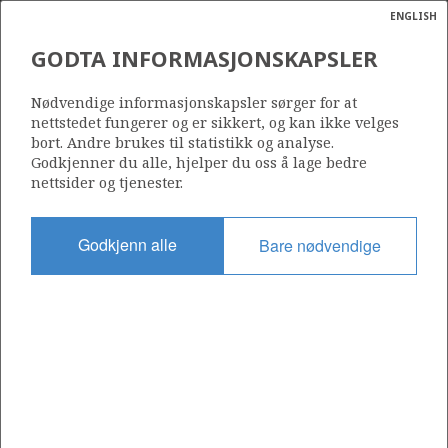
ENGLISH
Søk
N
P
MENY
GODTA INFORMASJONSKAPSLER
Ordlist
Energik
35/11-15 S FRAM H-NORD
Nødvendige informasjonskapsler sørger for at
nettstedet fungerer og er sikkert, og kan ikke velges
bort. Andre brukes til statistikk og analyse.
Godkjenner du alle, hjelper du oss å lage bedre
nettsider og tjenester.
Funnår
2007
Godkjenn alle
Bare nødvendige
Område
NORDSJØEN
Status
PRODUSERENDE
Avtalebasert område
FRAM H-NORD UNIT
VEGA
Operatør: