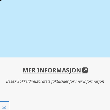
MER INFORMASJON
Besøk Sokkeldirektoratets faktasider for mer informasjon
Del
Del
på
i