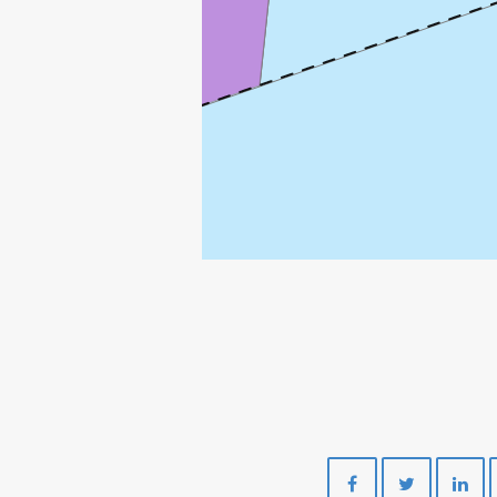
Del
Del
på
på