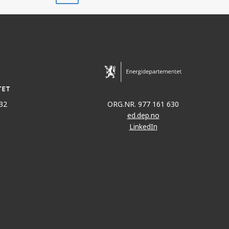
32
ORG.NR. 977 161 630
ed.dep.no
LinkedIn