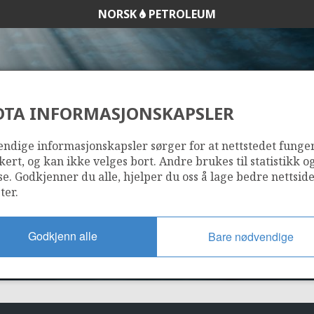
NORSK
PETROLEUM
DTA INFORMASJONSKAPSLER
3/7-4 TRYM
ndige informasjonskapsler sørger for at nettstedet funge
kert, og kan ikke velges bort. Andre brukes til statistikk o
se. Godkjenner du alle, hjelper du oss å lage bedre nettsid
ter.
Godkjenn alle
Bare nødvendige