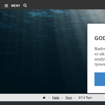
Søk
MENY
GO
Nødve
er sik
analy
tjenes
Hjem
Fakta
Funn
3/7-4 Trym