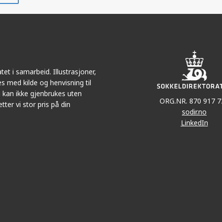
r
LinkedIn
e-
post
et i samarbeid. Illustrasjoner,
s med kilde og henvisning til
 kan ikke gjenbrukes uten
ORG.NR. 870 917 7
tter vi stor pris på din
sodir.no
LinkedIn