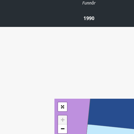
Funnår
1990
| ©
Leaflet
|
Kartverket
Inneholder data
under norsk lisens
for offentlige data
(
)
NLOD
tilgjengeliggjort av
Sokkeldirektoratet
+
−