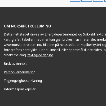
Facebook
Twitte
OM NORSKPETROLEUM.NO
Dette nettstedet drives av Energidepartementet og Sokkeldirektorat
kart, grafer, tabeller med mer kan gjenbrukes hvis materialet merke
www.norskpetroleum.no. Bildene på nettstedet er kopibeskyttet og
fotografens samtykke. Har du innspill eller spørsmål til nettsiden, se
tilbakemelding:
fakta@ed.dep.no
Bruk av innhold
Personvernerklæring
Tilgjengelighetserklæring
Informasjonskapsler