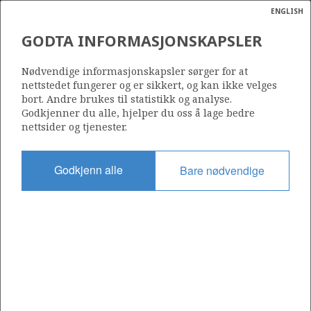
ENGLISH
Søk
N
P
MENY
GODTA INFORMASJONSKAPSLER
Ordlist
Energik
DNO NORGE AS
Nødvendige informasjonskapsler sørger for at
nettstedet fungerer og er sikkert, og kan ikke velges
bort. Andre brukes til statistikk og analyse.
Godkjenner du alle, hjelper du oss å lage bedre
nettsider og tjenester.
Operatør for antall lisenser
21
Godkjenn alle
Bare nødvendige
Rettighetshaver i antall lisenser
128
Operatør for antall felt
2
Operatør for antall funn
2
SELSKAPETS RESERVER PER FELT VED
3
ÅRSSKIFTET (Mill Sm
o.e.)