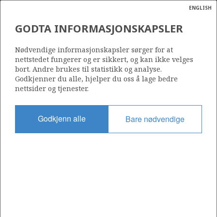
ENGLISH
Søk
N
P
MENY
GODTA INFORMASJONSKAPSLER
Ordlist
Energik
6407/6-3 MIKKEL
Nødvendige informasjonskapsler sørger for at
nettstedet fungerer og er sikkert, og kan ikke velges
bort. Andre brukes til statistikk og analyse.
Godkjenner du alle, hjelper du oss å lage bedre
nettsider og tjenester.
Funnår
1987
Godkjenn alle
Bare nødvendige
Område
HALTEN ØST
NORSKEHAVET
Status
PRODUSERENDE
Avtalebasert område
MIKKEL UNIT
Operatør: