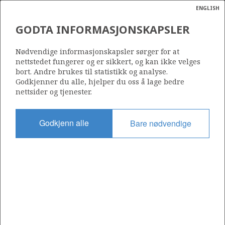
ENGLISH
Søk
N
P
MENY
GODTA INFORMASJONSKAPSLER
Ordlist
Energik
1/9-3 R
Nødvendige informasjonskapsler sørger for at
nettstedet fungerer og er sikkert, og kan ikke velges
bort. Andre brukes til statistikk og analyse.
Godkjenner du alle, hjelper du oss å lage bedre
nettsider og tjenester.
Lisens
044
Godkjenn alle
Bare nødvendige
Startdato
27.05.1978
Status
P&A
Fasilitet
DYVI BETA
Operatør: