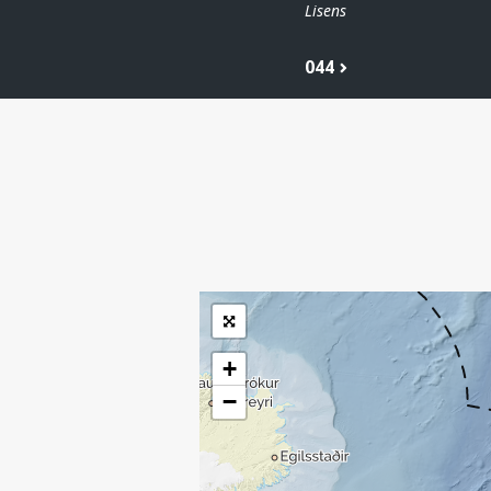
Lisens
044
| ©
Leaflet
|
Kartverket
Inneholder data
under norsk lisens
for offentlige data
(
)
NLOD
tilgjengeliggjort av
Sokkeldirektoratet
+
−