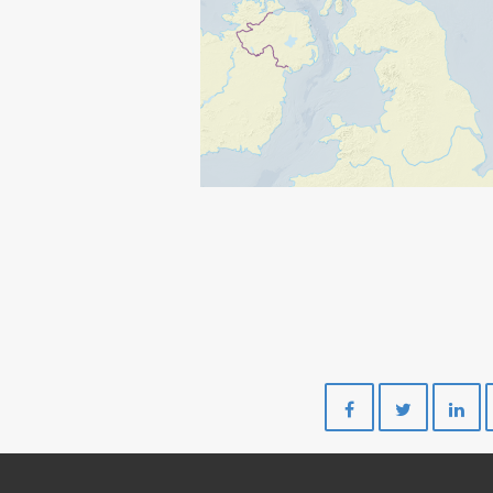
Del
Del
på
på
Facebook
Twitte