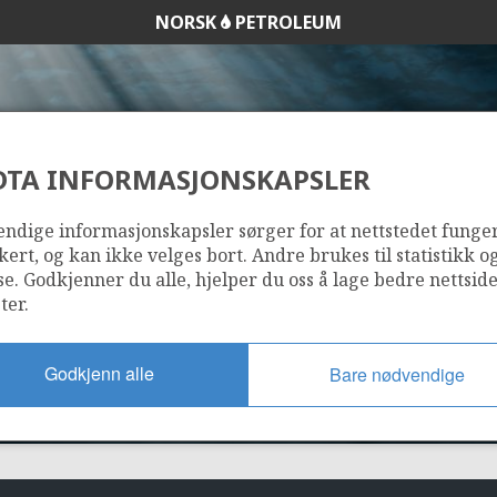
NORSK
PETROLEUM
DTA INFORMASJONSKAPSLER
1/9-7
ndige informasjonskapsler sørger for at nettstedet funge
kert, og kan ikke velges bort. Andre brukes til statistikk o
se. Godkjenner du alle, hjelper du oss å lage bedre nettsid
ter.
Godkjenn alle
Bare nødvendige