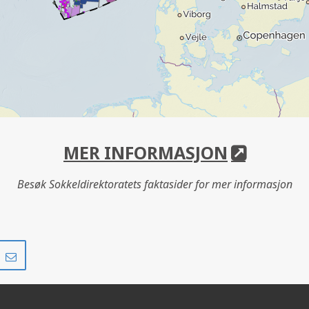
MER INFORMASJON
Besøk Sokkeldirektoratets faktasider for mer informasjon
Del
Del
på
i
r
LinkedIn
e-
post