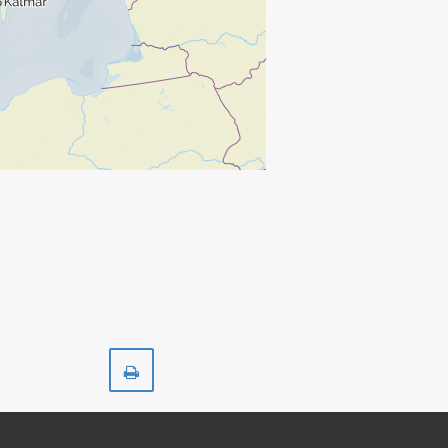
Skriv
ut