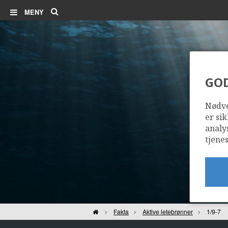
Søk
MENY
GO
Nødve
er sik
analy
tjenes
Hjem
Fakta
Aktive letebrønner
1/9-7