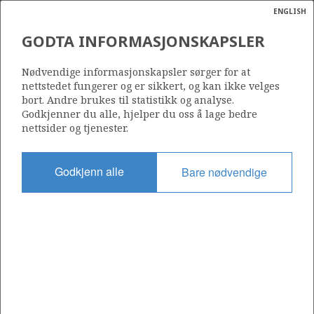
ENGLISH
Søk
N
P
MENY
GODTA INFORMASJONSKAPSLER
Ordlist
Energik
25/8-20 B
Nødvendige informasjonskapsler sørger for at
nettstedet fungerer og er sikkert, og kan ikke velges
bort. Andre brukes til statistikk og analyse.
Godkjenner du alle, hjelper du oss å lage bedre
nettsider og tjenester.
Lisens
027
Godkjenn alle
Bare nødvendige
Startdato
11.05.2021
Status
P&A
Fasilitet
SCARABEO 8
Operatør: