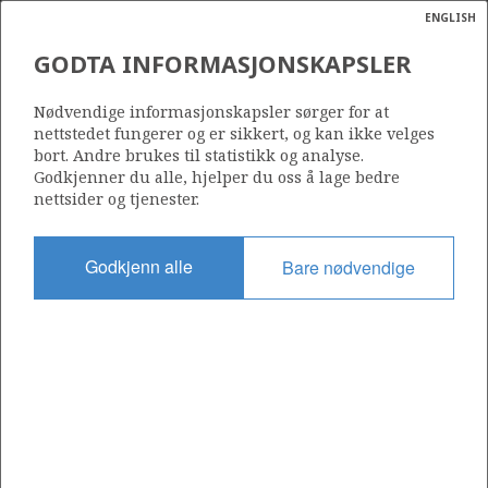
ENGLISH
Søk
N
P
MENY
GODTA INFORMASJONSKAPSLER
Ordlist
Energik
25/11-14 SR
Nødvendige informasjonskapsler sørger for at
nettstedet fungerer og er sikkert, og kan ikke velges
bort. Andre brukes til statistikk og analyse.
Godkjenner du alle, hjelper du oss å lage bedre
nettsider og tjenester.
Lisens
001
Godkjenn alle
Bare nødvendige
Startdato
19.10.1990
Status
RE-CLASS TO TEST
Fasilitet
DYVI STENA
Operatør: