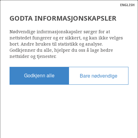
ENGLISH
Søk
N
P
MENY
GODTA INFORMASJONSKAPSLER
Ordlist
Energik
25/11-19 SR
Nødvendige informasjonskapsler sørger for at
nettstedet fungerer og er sikkert, og kan ikke velges
bort. Andre brukes til statistikk og analyse.
Godkjenner du alle, hjelper du oss å lage bedre
nettsider og tjenester.
Lisens
001
Godkjenn alle
Bare nødvendige
Startdato
01.05.1997
Status
P&A
Fasilitet
WEST ALPHA
Operatør: