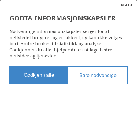
ENGLISH
Søk
N
P
MENY
GODTA INFORMASJONSKAPSLER
Ordlist
Energik
25/11-21 S
Nødvendige informasjonskapsler sørger for at
nettstedet fungerer og er sikkert, og kan ikke velges
bort. Andre brukes til statistikk og analyse.
Godkjenner du alle, hjelper du oss å lage bedre
nettsider og tjenester.
Lisens
169
Godkjenn alle
Bare nødvendige
Startdato
23.10.1995
Status
P&A
Fasilitet
TREASURE SAGA
Operatør: