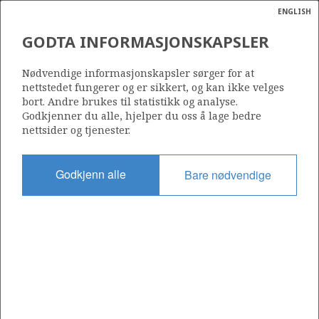
ENGLISH
Søk
N
P
MENY
GODTA INFORMASJONSKAPSLER
Ordlist
Energik
31/4-7
Nødvendige informasjonskapsler sørger for at
nettstedet fungerer og er sikkert, og kan ikke velges
bort. Andre brukes til statistikk og analyse.
Godkjenner du alle, hjelper du oss å lage bedre
nettsider og tjenester.
Lisens
055
Godkjenn alle
Bare nødvendige
Startdato
26.07.1984
Status
P&A
Fasilitet
VILDKAT EXPLORER
Operatør: