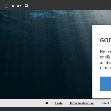
Søk
MENY
GO
Nødve
er sik
analy
tjenes
Hjem
Fakta
Aktive letebrønner
35/9-1