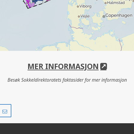
MER INFORMASJON
Besøk Sokkeldirektoratets faktasider for mer informasjon
Del
Del
på
i
r
LinkedIn
e-
post