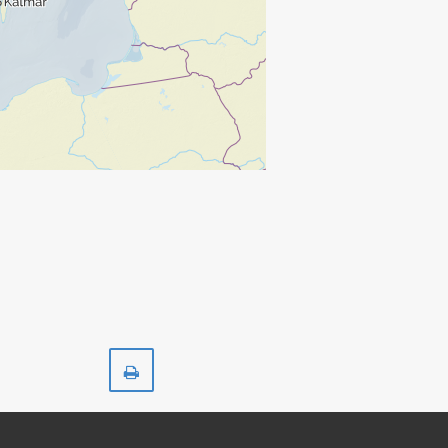
Skriv
ut