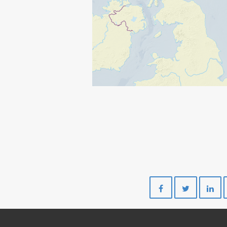
Del
Del
på
på
Facebook
Twitte