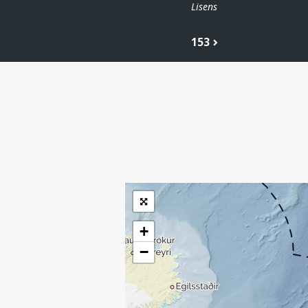
Lisens
153
| ©
Leaflet
|
Kartverket
Inneholder data
under norsk lisens
for offentlige data
(
)
NLOD
tilgjengeliggjort av
Sokkeldirektoratet
+
−