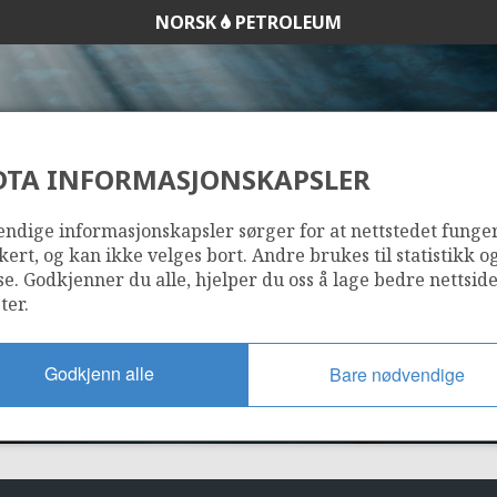
NORSK
PETROLEUM
DTA INFORMASJONSKAPSLER
35/9-1
ndige informasjonskapsler sørger for at nettstedet funge
kert, og kan ikke velges bort. Andre brukes til statistikk o
se. Godkjenner du alle, hjelper du oss å lage bedre nettsid
ter.
Godkjenn alle
Bare nødvendige