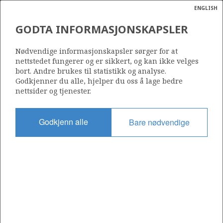
ENGLISH
Søk
N
P
MENY
GODTA INFORMASJONSKAPSLER
Ordlist
Energik
36/4-2
Nødvendige informasjonskapsler sørger for at
nettstedet fungerer og er sikkert, og kan ikke velges
bort. Andre brukes til statistikk og analyse.
Godkjenner du alle, hjelper du oss å lage bedre
nettsider og tjenester.
Lisens
1153
Godkjenn alle
Bare nødvendige
Startdato
29.06.2026
Status
DRILLING
Fasilitet
SCARABEO 8
Operatør: