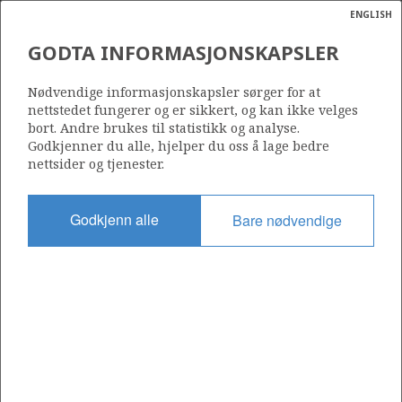
ENGLISH
Søk
N
P
MENY
GODTA INFORMASJONSKAPSLER
Ordlist
Energik
7/11-3
Nødvendige informasjonskapsler sørger for at
nettstedet fungerer og er sikkert, og kan ikke velges
bort. Andre brukes til statistikk og analyse.
Godkjenner du alle, hjelper du oss å lage bedre
nettsider og tjenester.
Lisens
018
Godkjenn alle
Bare nødvendige
Startdato
17.10.1968
Status
P&A
Fasilitet
OCEAN TRAVELER
Operatør: