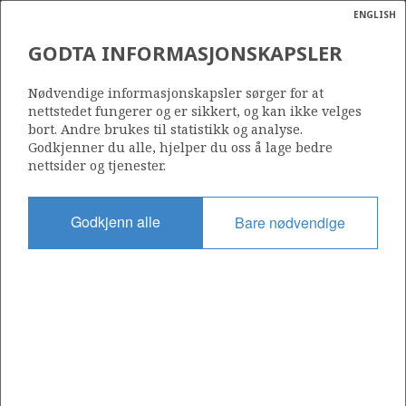
ENGLISH
Søk
N
P
MENY
GODTA INFORMASJONSKAPSLER
Ordlist
Energik
PETROLIA NOCO AS
Nødvendige informasjonskapsler sørger for at
nettstedet fungerer og er sikkert, og kan ikke velges
bort. Andre brukes til statistikk og analyse.
Godkjenner du alle, hjelper du oss å lage bedre
nettsider og tjenester.
Operatør for antall lisenser
3
Godkjenn alle
Bare nødvendige
Rettighetshaver i antall lisenser
15
Operatør for antall felt
0
Operatør for antall funn
0
SELSKAPETS RESERVER PER FELT VED
3
ÅRSSKIFTET (Mill Sm
o.e.)