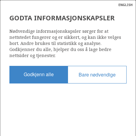
ENGLISH
Søk
N
P
MENY
GODTA INFORMASJONSKAPSLER
Ordlist
Energik
25/11-10
Nødvendige informasjonskapsler sørger for at
nettstedet fungerer og er sikkert, og kan ikke velges
bort. Andre brukes til statistikk og analyse.
Godkjenner du alle, hjelper du oss å lage bedre
nettsider og tjenester.
Lisens
001
Godkjenn alle
Bare nødvendige
Startdato
20.01.1981
Status
P&A
Fasilitet
GLOMAR BISCAY II
Operatør: